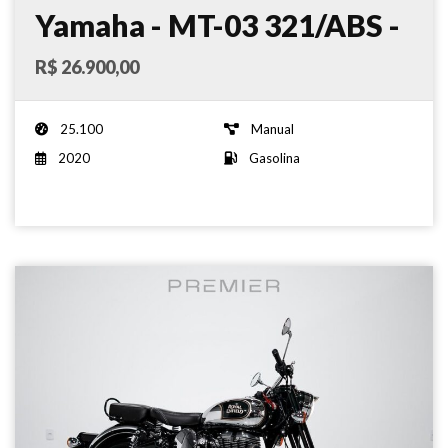
Yamaha - MT-03 321/ABS -
2020
R$ 26.900,00
25.100
Manual
2020
Gasolina