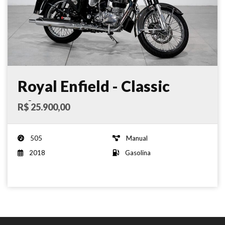
Royal Enfield - Classic
Chrome 500 EFI - 2018
R$ 25.900,00
505
Manual
2018
Gasolina