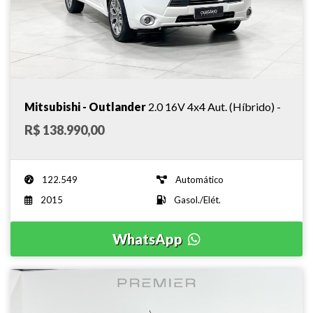
Mitsubishi - Outlander
2.0 16V 4x4 Aut. (Híbrido) -
R$ 138.990,00
2015
122.549
Automático
2015
Gasol./Elét.
WhatsApp