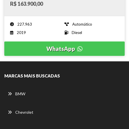
R$ 163.900,00
Aut. - 2019
227.963
Automático
2019
Diesel
WhatsApp
MARCAS MAIS BUSCADAS
BMW
Chevrolet