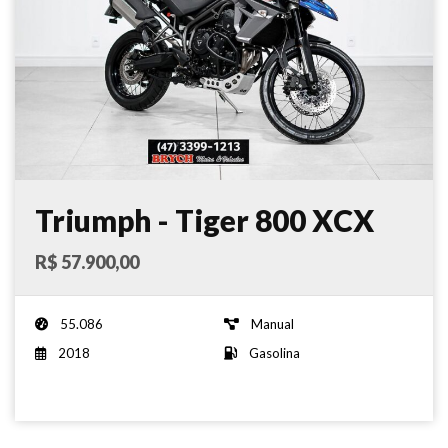
Triumph - Tiger 800 XCX
ABS - 2018
R$ 57.900,00
55.086
Manual
2018
Gasolina