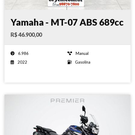
Yamaha - MT-07 ABS 689cc
- 2022
R$ 46.900,00
6.986
Manual
2022
Gasolina